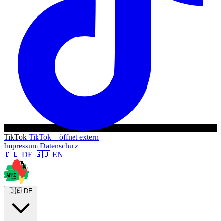
TikTok
TikTok – öffnet extern
Impressum
Datenschutz
🇩🇪
DE
🇬🇧
EN
🇩🇪
DE